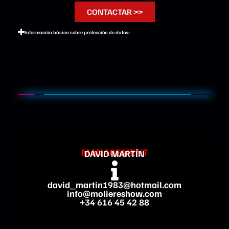
CONTACTAR >>
Información básica sobre protección de datos:
MANAGEMENT
DAVID MARTÍN
david_martin1983@hotmail.com
info@moliereshow.com
+34 616 45 42 88